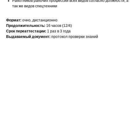
Работников рабочих профессий всех видов согласно должности, а
так же видов спецтехники
Формат:
очно, дистанционно
Продолжительность:
16 часов (12/4)
Срок переаттестации:
1 раз в 3 года
Выдаваемый документ:
протокол проверки знаний